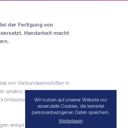
Bei der Fertigung
von
versetzt.
Handarbeit macht
ern.
ial von Verbundwerkstoffen in
essen anders und besser denken,
promissloser Qualität.
Wir nutzen auf unserer Website nur
essenzielle Cookies, die keinerlei
personenbezogenen Daten speichern.
Weiterlesen
ungen entsprechen den hohen