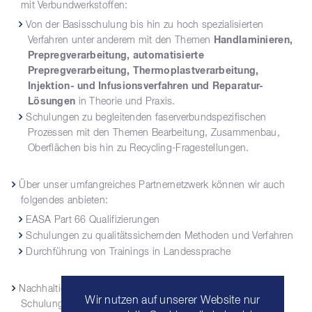
mit Verbundwerkstoffen:
Von der Basisschulung bis hin zu hoch spezialisierten
Verfahren unter anderem mit den Themen
Handlaminieren,
Prepregverarbeitung, automatisierte
Prepregverarbeitung, Thermoplastverarbeitung,
Injektion- und Infusionsverfahren und Reparatur-
Lösungen
in Theorie und Praxis.
Schulungen zu begleitenden faserverbundspezifischen
Prozessen mit den Themen Bearbeitung, Zusammenbau,
Oberflächen bis hin zu Recycling-Fragestellungen.
Über unser umfangreiches Partnernetzwerk können wir auch
folgendes anbieten:
EASA Part 66 Qualifizierungen
Schulungen zu qualitätssichernden Methoden und Verfahren
Durchführung von Trainings in Landessprache
Nachhaltigkeit der Schulungen durch Implementierung von
Wir nutzen auf unserer Website nur
Schulungsbefähigungen in Ihrem Unternehmen nach dem