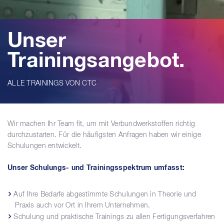
Unser
Trainingsangebot.
ALLE TRAININGS VON CTC
Wir machen Ihr Team fit, um mit Verbundwerkstoffen richtig
durchzustarten. Für die häufigsten Anfragen haben wir einige
Schulungen entwickelt.
Unser Schulungs- und Trainingsspektrum umfasst:
Auf Ihre Bedarfe abgestimmte Schulungen in Theorie und
Praxis auch vor Ort in Ihrem Unternehmen.
Schulung und praktische Trainings zu allen Fertigungsverfahren